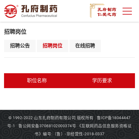
招聘岗位
招聘公告
招聘岗位
在线招聘
职位名称
学历要求
© 1992-2022
山东孔府制药有限公司
版权所有
鲁ICP备18044447
号-1
鲁公网安备37088102000374号
《互联网药品信息服务资格证
书》编号:（鲁）-非经营性-2018-0337