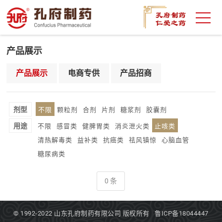
产品展示
产品展示
电商专供
产品招商
剂型
不限
颗粒剂
合剂
片剂
糖浆剂
胶囊剂
用途
不限
感冒类
健脾胃类
消炎泄火类
止咳类
清热解毒类
益补类
抗癌类
祛风镇惊
心脑血管
糖尿病类
0 条
© 1992-2022
山东孔府制药有限公司
版权所有
鲁ICP备18044447