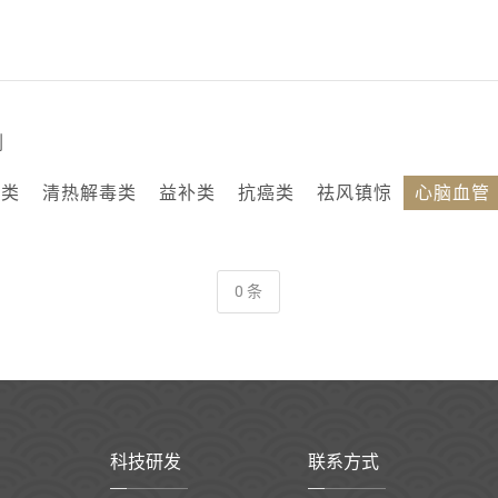
剂
咳类
清热解毒类
益补类
抗癌类
祛风镇惊
心脑血管
0 条
科技研发
联系方式