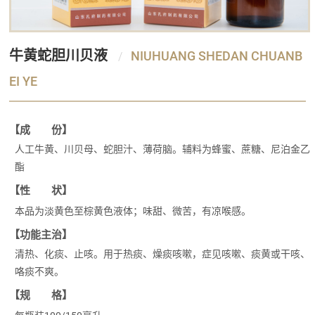
牛黄蛇胆川贝液
NIUHUANG SHEDAN CHUANB
EI YE
【成 份】
人工牛黄、川贝母、蛇胆汁、薄荷脑。辅料为蜂蜜、蔗糖、尼泊金乙
酯
【性 状】
本品为淡黄色至棕黄色液体；味甜、微苦，有凉喉感。
【功能主治】
清热、化痰、止咳。用于热痰、燥痰咳嗽，症见咳嗽、痰黄或干咳、
咯痰不爽。
【规 格】