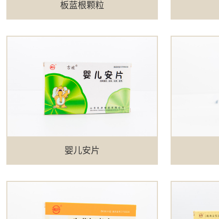
板蓝根颗粒
婴儿安片