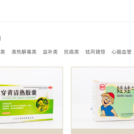
剂
咳类
清热解毒类
益补类
抗癌类
祛风镇惊
心脑血管