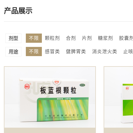
产品展示
不限
颗粒剂
合剂
片剂
糖浆剂
胶囊
剂型
不限
感冒类
健脾胃类
消炎泄火类
止
用途