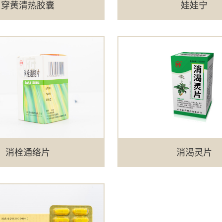
穿黄清热胶囊
娃娃宁
消栓通络片
消渴灵片