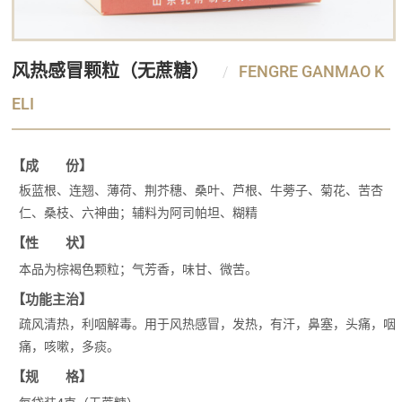
风热感冒颗粒（无蔗糖）
FENGRE GANMAO K
ELI
【成 份】
板蓝根、连翘、薄荷、荆芥穗、桑叶、芦根、牛蒡子、菊花、苦杏
仁、桑枝、六神曲；辅料为阿司帕坦、糊精
【性 状】
本品为棕褐色颗粒；气芳香，味甘、微苦。
【功能主治】
疏风清热，利咽解毒。用于风热感冒，发热，有汗，鼻塞，头痛，咽
痛，咳嗽，多痰。
【规 格】