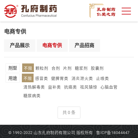
电商专供
产品展示
电商专供
产品招商
剂型
不限
颗粒剂
合剂
片剂
糖浆剂
胶囊剂
用途
不限
感冒类
健脾胃类
消炎泄火类
止咳类
清热解毒类
益补类
抗癌类
祛风镇惊
心脑血管
糖尿病类
共 0 条
© 1992-2022
山东孔府制药有限公司
版权所有
鲁ICP备18044447