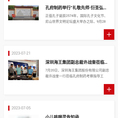
孔府制药举行“礼敬先师·衍圣弘道
”主题活动
正值孔子诞辰2574年，国际孔子文化节、
尼山世界文明论坛盛大举办之际，9月28
日，孔府制药在弘道路新落成企业主题文
化墙、孔子浮雕像前，举行“礼敬先师·衍圣
弘道”诵读经典主题 ...
2023-07-21
深圳海王集团副总裁许战奎莅临孔
府制药考察
7月20日，深圳海王集团股份有限公司副总
裁许战奎一行莅临孔府制药考察指导工
作。首先参观了孔府制药企业展厅，了解
了企业发展历程、科技研发、生产车间和
产品布局等基本情况， ...
2023-07-05
小儿咳喘灵告知函